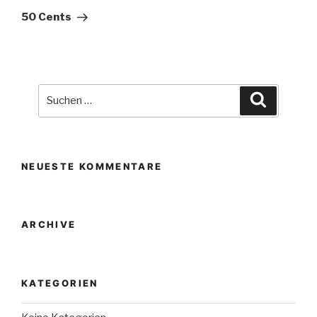
Beitrag
50 Cents
Suche
Suchen
nach:
NEUESTE KOMMENTARE
ARCHIVE
KATEGORIEN