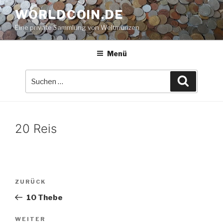
Zum
WORLDCOIN.DE
Inhalt
Eine private Sammlung von Weltmünzen
springen
Menü
Suche
Suchen
nach:
20 Reis
Beitrags-
Vorheriger
ZURÜCK
Navigation
Beitrag
10 Thebe
Nächster
WEITER