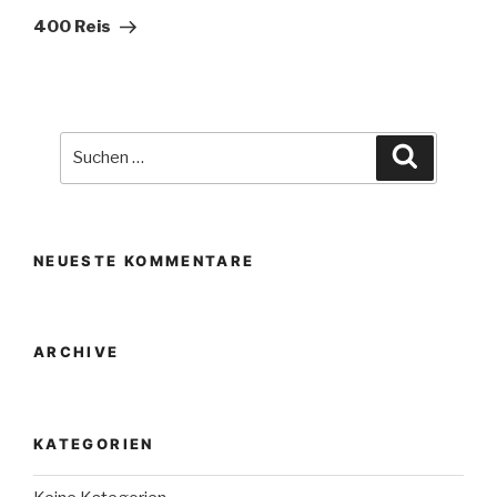
Beitrag
400 Reis
Suche
Suchen
nach:
NEUESTE KOMMENTARE
ARCHIVE
KATEGORIEN