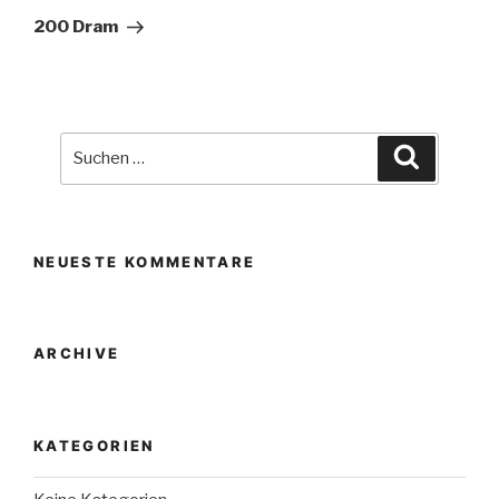
Beitrag
200 Dram
Suche
Suchen
nach:
NEUESTE KOMMENTARE
ARCHIVE
KATEGORIEN