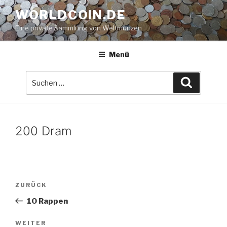
Zum
WORLDCOIN.DE
Inhalt
Eine private Sammlung von Weltmünzen
springen
Menü
Suche
Suchen
nach:
200 Dram
Beitrags-
Vorheriger
ZURÜCK
Navigation
Beitrag
10 Rappen
Nächster
WEITER