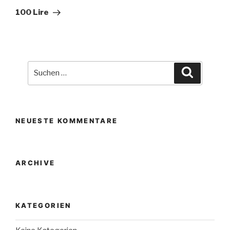
Beitrag
100 Lire
Suche
Suchen
nach:
NEUESTE KOMMENTARE
ARCHIVE
KATEGORIEN