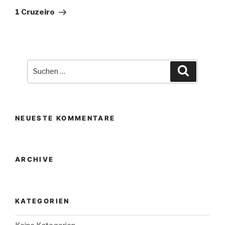
Beitrag
1 Cruzeiro
Suche
Suchen
nach:
NEUESTE KOMMENTARE
ARCHIVE
KATEGORIEN