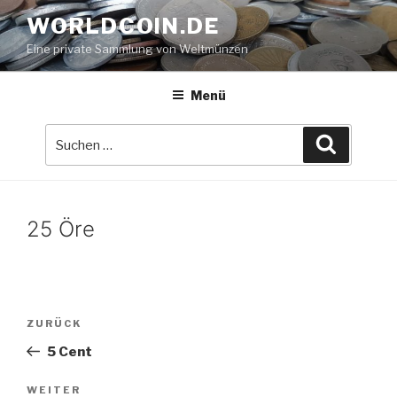
Zum
WORLDCOIN.DE
Inhalt
Eine private Sammlung von Weltmünzen
springen
Menü
Suche
Suchen
nach:
25 Öre
Beitrags-
Vorheriger
ZURÜCK
Navigation
Beitrag
5 Cent
Nächster
WEITER