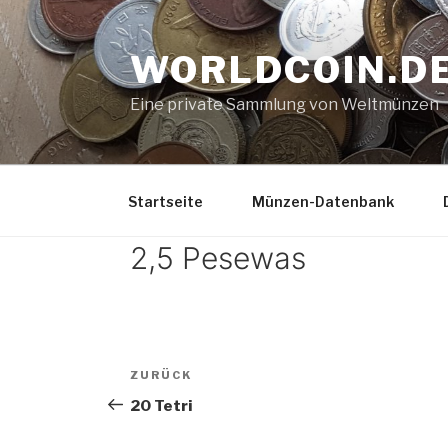
Zum
Inhalt
WORLDCOIN.D
springen
Eine private Sammlung von Weltmünzen
Startseite
Münzen-Datenbank
2,5 Pesewas
Beitrags-
Vorheriger
ZURÜCK
Navigation
Beitrag
20 Tetri