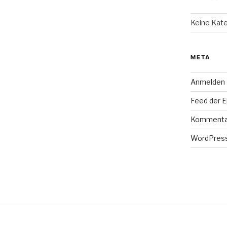
Keine Kat
META
Anmelden
Feed der E
Kommenta
WordPress