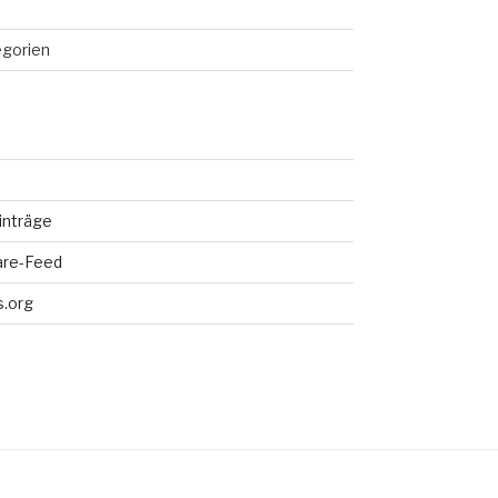
egorien
inträge
re-Feed
.org