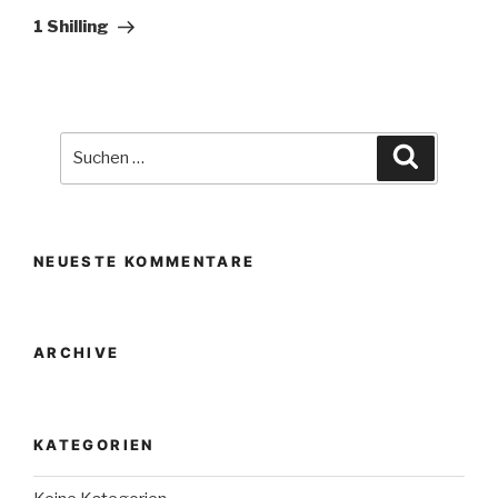
Beitrag
1 Shilling
Suche
Suchen
nach:
NEUESTE KOMMENTARE
ARCHIVE
KATEGORIEN