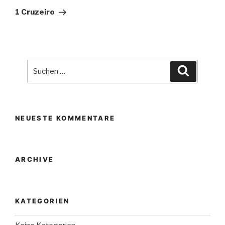
Beitrag
1 Cruzeiro
Suche
Suchen
nach:
NEUESTE KOMMENTARE
ARCHIVE
KATEGORIEN