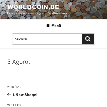
Zum
WORLDCOIN.DE
Inhalt
Eine private Sammlung von Weltmünzen
springen
Menü
Suche
Suchen
nach:
5 Agorot
Beitrags-
Vorheriger
ZURÜCK
Navigation
Beitrag
1 New Sheqel
Nächster
WEITER