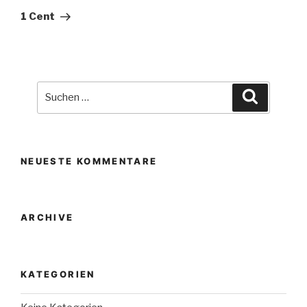
Beitrag
1 Cent
Suche
Suchen
nach:
NEUESTE KOMMENTARE
ARCHIVE
KATEGORIEN