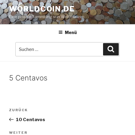
Zum
WORLDCOIN.DE
Inhalt
Eine private Sammlung von Weltmünzen
springen
Menü
Suche
Suchen
nach:
5 Centavos
Beitrags-
Vorheriger
ZURÜCK
Navigation
Beitrag
10 Centavos
Nächster
WEITER