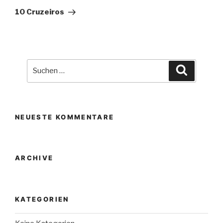
Beitrag
10 Cruzeiros
Suche
Suchen
nach:
NEUESTE KOMMENTARE
ARCHIVE
KATEGORIEN