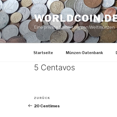
Zum
Inhalt
WORLDCOIN.D
springen
Eine private Sammlung von Weltmünzen
Startseite
Münzen-Datenbank
5 Centavos
Beitrags-
Vorheriger
ZURÜCK
Navigation
Beitrag
20 Centimes