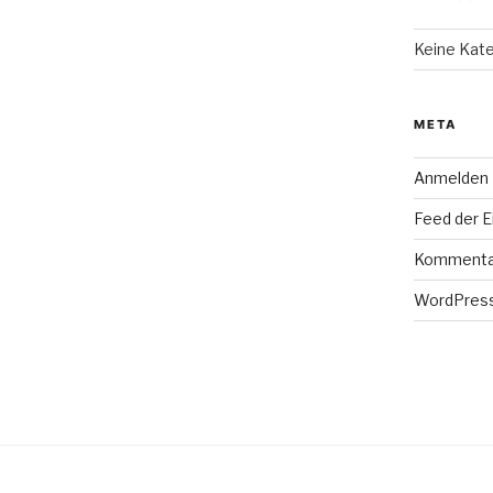
Keine Kat
META
Anmelden
Feed der E
Kommenta
WordPress