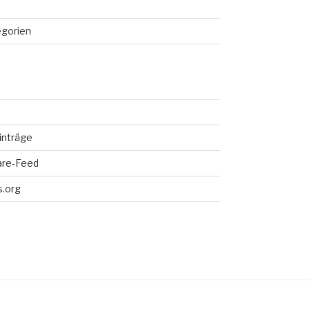
egorien
inträge
re-Feed
.org