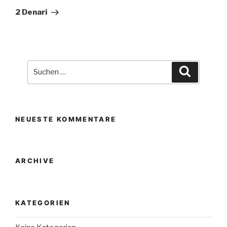
Beitrag
2 Denari
Suche
Suchen
nach:
NEUESTE KOMMENTARE
ARCHIVE
KATEGORIEN