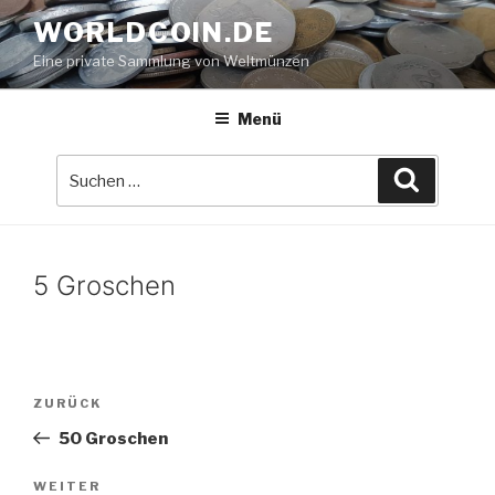
Zum
WORLDCOIN.DE
Inhalt
Eine private Sammlung von Weltmünzen
springen
Menü
Suche
Suchen
nach:
5 Groschen
Beitrags-
Vorheriger
ZURÜCK
Navigation
Beitrag
50 Groschen
Nächster
WEITER