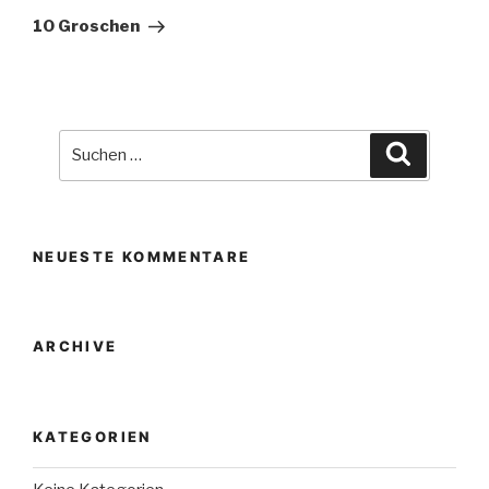
Beitrag
10 Groschen
Suche
Suchen
nach:
NEUESTE KOMMENTARE
ARCHIVE
KATEGORIEN