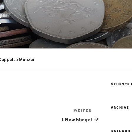
E
Doppelte Münzen
NEUESTE
ARCHIVE
WEITER
Nächster
Beitrag
1 New Sheqel
KATEGOR