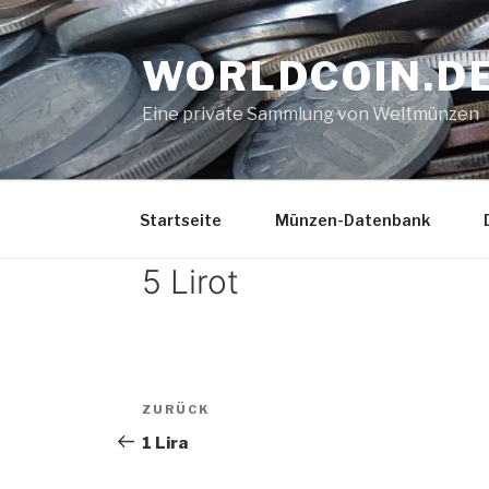
Zum
Inhalt
WORLDCOIN.D
springen
Eine private Sammlung von Weltmünzen
Startseite
Münzen-Datenbank
5 Lirot
Beitrags-
Vorheriger
ZURÜCK
Navigation
Beitrag
1 Lira