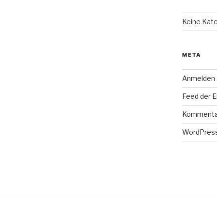
Keine Kat
META
Anmelden
Feed der E
Kommenta
WordPress