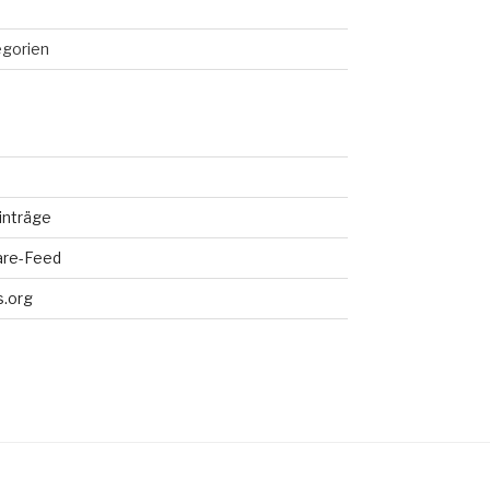
egorien
inträge
re-Feed
.org