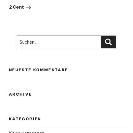
Beitrag
2 Cent
Suche
Suchen
nach:
NEUESTE KOMMENTARE
ARCHIVE
KATEGORIEN