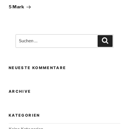
Beitrag
5 Mark
Suche
Suchen
nach:
NEUESTE KOMMENTARE
ARCHIVE
KATEGORIEN