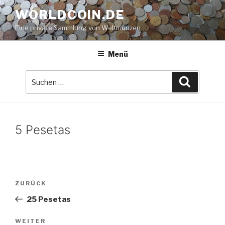
Zum
WORLDCOIN.DE
Inhalt
Eine private Sammlung von Weltmünzen
springen
Menü
Suche
Suchen
nach:
5 Pesetas
Beitrags-
Vorheriger
ZURÜCK
Navigation
Beitrag
25 Pesetas
Nächster
WEITER