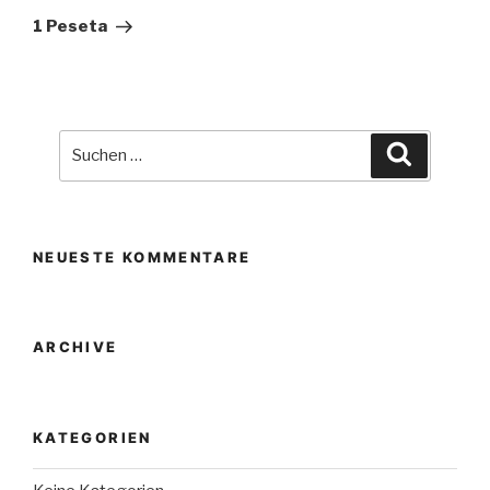
Beitrag
1 Peseta
Suche
Suchen
nach:
NEUESTE KOMMENTARE
ARCHIVE
KATEGORIEN