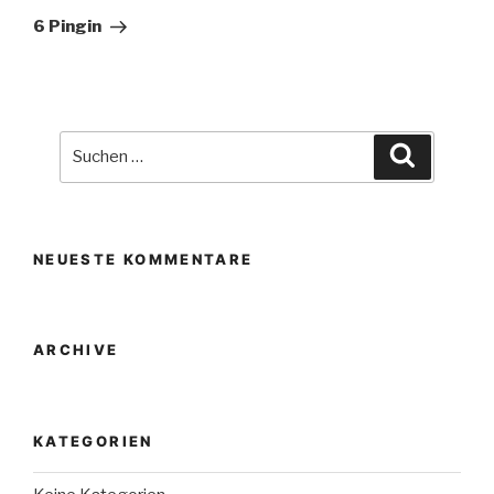
Beitrag
6 Pingin
Suche
Suchen
nach:
NEUESTE KOMMENTARE
ARCHIVE
KATEGORIEN