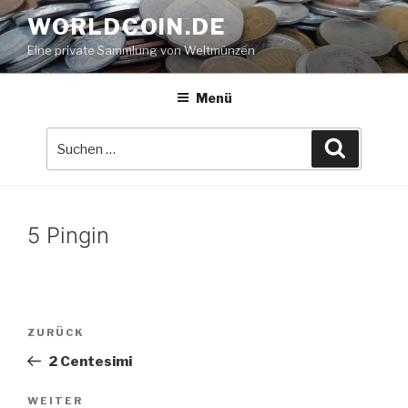
Zum
WORLDCOIN.DE
Inhalt
Eine private Sammlung von Weltmünzen
springen
Menü
Suche
Suchen
nach:
5 Pingin
Beitrags-
Vorheriger
ZURÜCK
Navigation
Beitrag
2 Centesimi
Nächster
WEITER