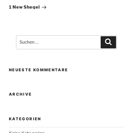
Beitrag
1 New Sheqel
Suche
Suchen
nach:
NEUESTE KOMMENTARE
ARCHIVE
KATEGORIEN