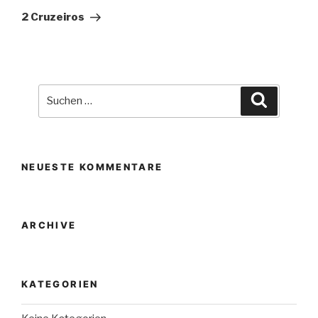
Beitrag
2 Cruzeiros
Suche
Suchen
nach:
NEUESTE KOMMENTARE
ARCHIVE
KATEGORIEN