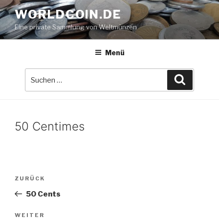
Zum
WORLDCOIN.DE
Inhalt
Eine private Sammlung von Weltmünzen
springen
Menü
Suche
Suchen
nach:
50 Centimes
Beitrags-
Vorheriger
ZURÜCK
Navigation
Beitrag
50 Cents
Nächster
WEITER