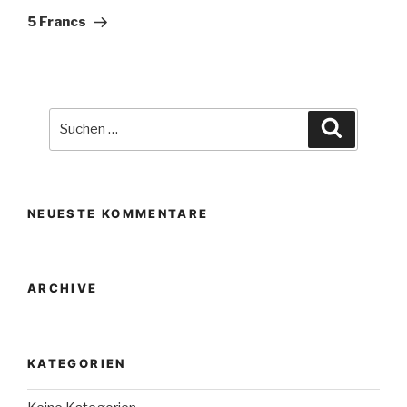
Beitrag
5 Francs
Suche
Suchen
nach:
NEUESTE KOMMENTARE
ARCHIVE
KATEGORIEN