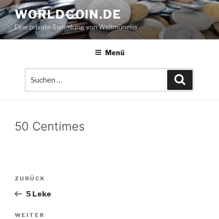
Zum
WORLDCOIN.DE
Inhalt
Eine private Sammlung von Weltmünzen
springen
Menü
Suche
Suchen
nach:
50 Centimes
Beitrags-
Vorheriger
ZURÜCK
Navigation
Beitrag
5 Leke
Nächster
WEITER