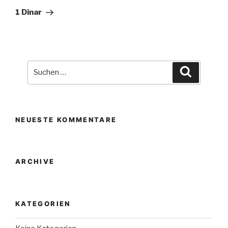
Beitrag
1 Dinar
Suche
Suchen
nach:
NEUESTE KOMMENTARE
ARCHIVE
KATEGORIEN