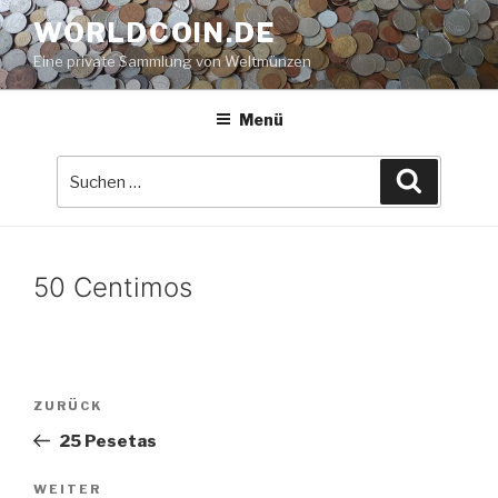
Zum
WORLDCOIN.DE
Inhalt
Eine private Sammlung von Weltmünzen
springen
Menü
Suche
Suchen
nach:
50 Centimos
Beitrags-
Vorheriger
ZURÜCK
Navigation
Beitrag
25 Pesetas
Nächster
WEITER