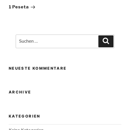
Beitrag
1 Peseta
Suche
Suchen
nach:
NEUESTE KOMMENTARE
ARCHIVE
KATEGORIEN