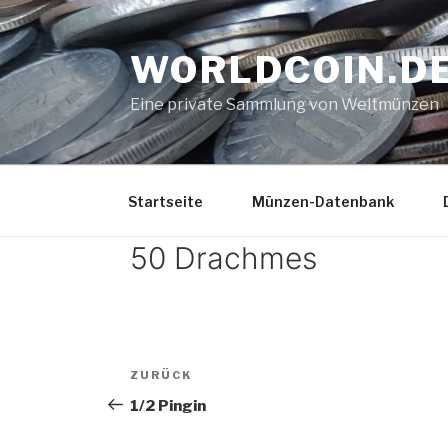
Zum
Inhalt
WORLDCOIN.D
springen
Eine private Sammlung von Weltmünzen
Startseite
Münzen-Datenbank
50 Drachmes
Beitrags-
Vorheriger
ZURÜCK
Navigation
Beitrag
1/2 Pingin