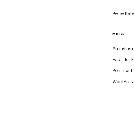
Keine Kat
META
Anmelden
Feed der E
Kommenta
WordPress