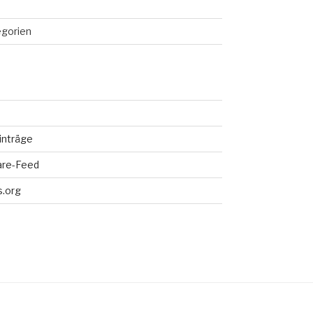
egorien
inträge
re-Feed
.org