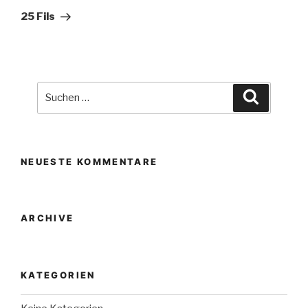
Beitrag
25 Fils
Suche
Suchen
nach:
NEUESTE KOMMENTARE
ARCHIVE
KATEGORIEN