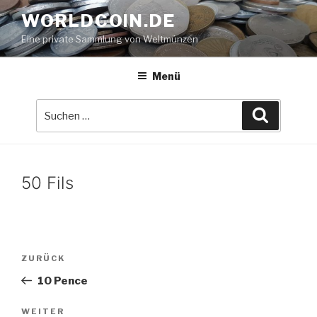
Zum
WORLDCOIN.DE
Inhalt
Eine private Sammlung von Weltmünzen
springen
Menü
Suche
Suchen
nach:
50 Fils
Beitrags-
Vorheriger
ZURÜCK
Navigation
Beitrag
10 Pence
Nächster
WEITER