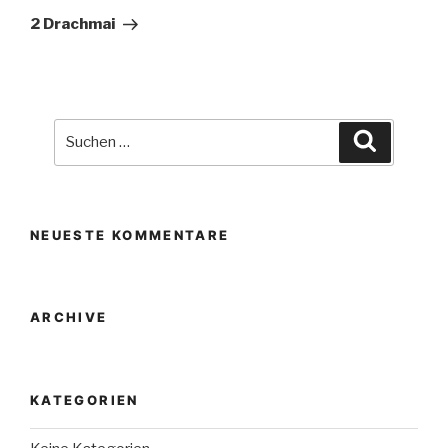
Beitrag
2 Drachmai
Suche
Suchen
nach:
NEUESTE KOMMENTARE
ARCHIVE
KATEGORIEN