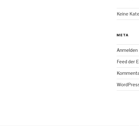
Keine Kat
META
Anmelden
Feed der E
Kommenta
WordPress