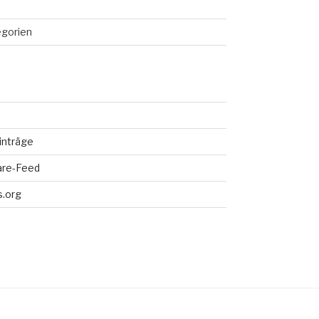
egorien
inträge
re-Feed
.org