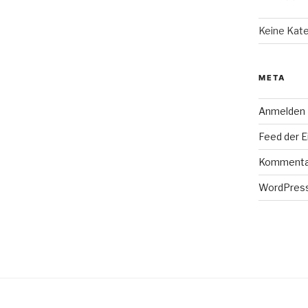
Keine Kat
META
Anmelden
Feed der E
Kommenta
WordPress