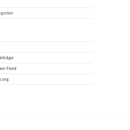
egorien
inträge
re-Feed
.org