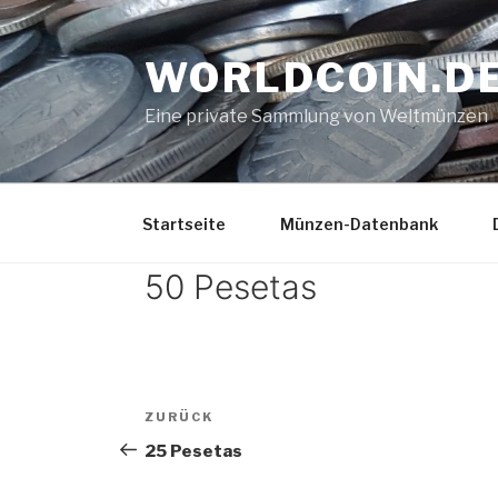
Zum
Inhalt
WORLDCOIN.D
springen
Eine private Sammlung von Weltmünzen
Startseite
Münzen-Datenbank
50 Pesetas
Beitrags-
Vorheriger
ZURÜCK
Navigation
Beitrag
25 Pesetas