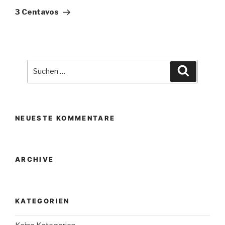
Beitrag
3 Centavos
Suche
Suchen
nach:
NEUESTE KOMMENTARE
ARCHIVE
KATEGORIEN