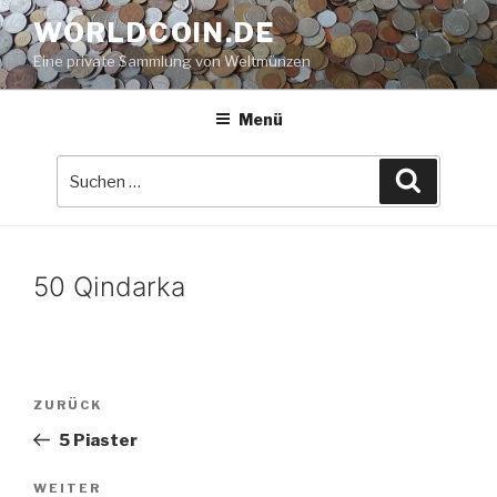
Zum
WORLDCOIN.DE
Inhalt
Eine private Sammlung von Weltmünzen
springen
Menü
Suche
Suchen
nach:
50 Qindarka
Beitrags-
Vorheriger
ZURÜCK
Navigation
Beitrag
5 Piaster
Nächster
WEITER