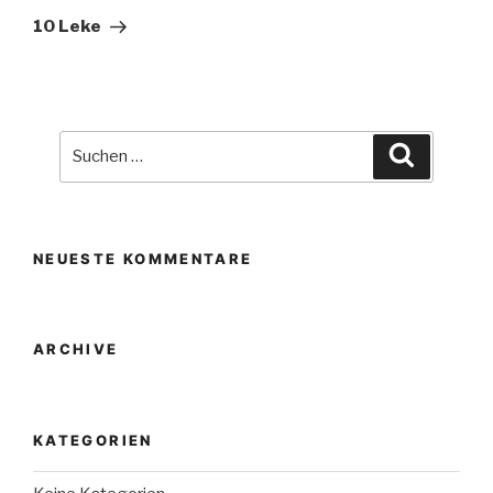
Beitrag
10 Leke
Suche
Suchen
nach:
NEUESTE KOMMENTARE
ARCHIVE
KATEGORIEN