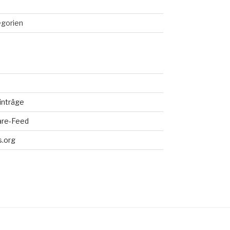
egorien
inträge
re-Feed
.org