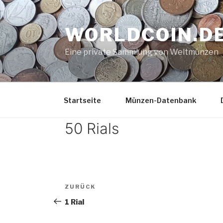
Zum
Inhalt
WORLDCOIN.D
springen
Eine private Sammlung von Weltmünzen
Startseite
Münzen-Datenbank
50 Rials
Beitrags-
Vorheriger
ZURÜCK
Navigation
Beitrag
1 Rial