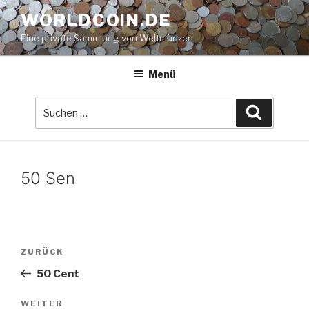
Zum
WORLDCOIN.DE
Inhalt
Eine private Sammlung von Weltmünzen
springen
Menü
Suche
Suchen
nach:
50 Sen
Beitrags-
Vorheriger
ZURÜCK
Navigation
Beitrag
50 Cent
Nächster
WEITER