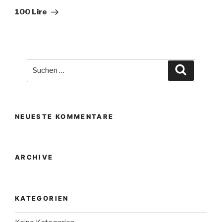
Beitrag
100 Lire
Suche
Suchen
nach:
NEUESTE KOMMENTARE
ARCHIVE
KATEGORIEN