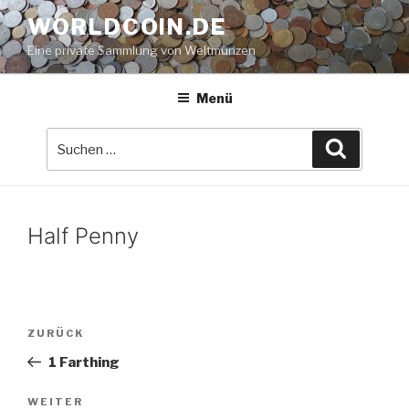
Zum
WORLDCOIN.DE
Inhalt
Eine private Sammlung von Weltmünzen
springen
Menü
Suche
Suchen
nach:
Half Penny
Beitrags-
Vorheriger
ZURÜCK
Navigation
Beitrag
1 Farthing
Nächster
WEITER