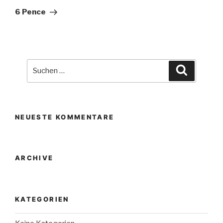
Beitrag
6 Pence
Suche
Suchen
nach:
NEUESTE KOMMENTARE
ARCHIVE
KATEGORIEN