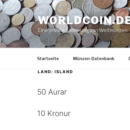
Zum
Inhalt
WORLDCOIN.D
springen
Eine private Sammlung von Weltmünzen
Startseite
Münzen-Datenbank
LAND:
ISLAND
50 Aurar
10 Kronur