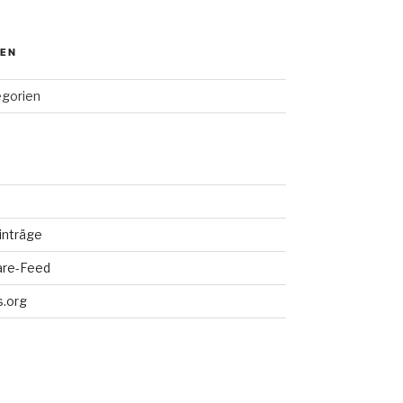
IEN
egorien
inträge
re-Feed
.org