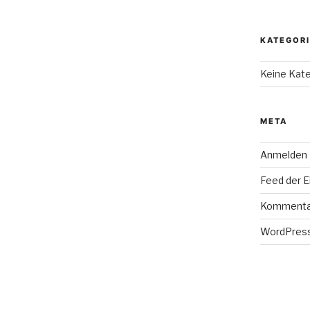
KATEGOR
Keine Kat
META
Anmelden
Feed der E
Kommenta
WordPress