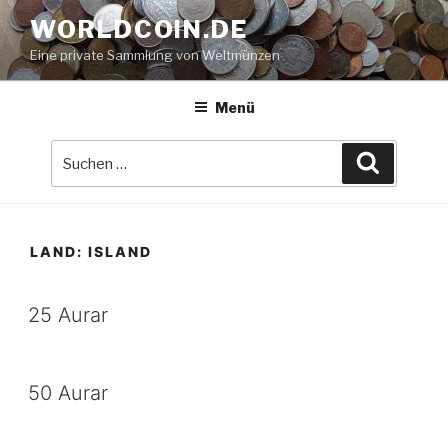
Zum
WORLDCOIN.DE
Inhalt
Eine private Sammlung von Weltmünzen
springen
Menü
Suche
Suchen
nach:
LAND:
ISLAND
25 Aurar
50 Aurar