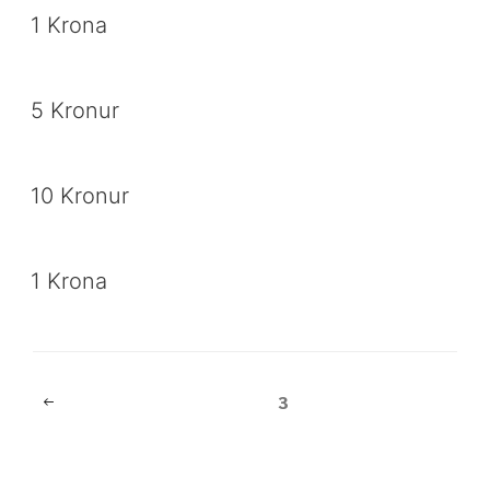
1 Krona
5 Kronur
10 Kronur
1 Krona
Beitragsnavigation
Vorherige
Seite
3
Seite