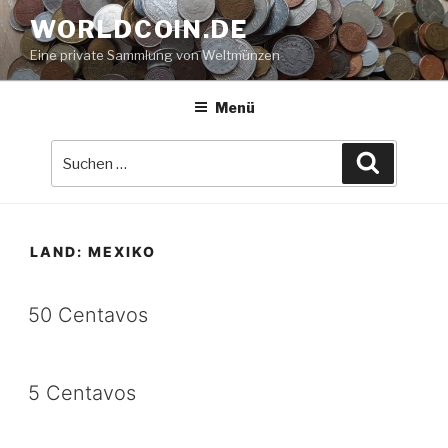
Zum
WORLDCOIN.DE
Inhalt
Eine private Sammlung von Weltmünzen
springen
Menü
Suche
Suchen
nach:
LAND:
MEXIKO
50 Centavos
5 Centavos