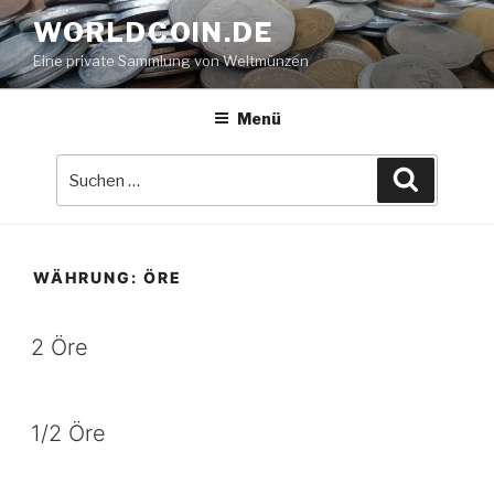
Zum
WORLDCOIN.DE
Inhalt
Eine private Sammlung von Weltmünzen
springen
Menü
Suche
Suchen
nach:
WÄHRUNG:
ÖRE
2 Öre
1/2 Öre