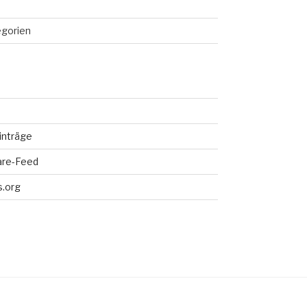
egorien
inträge
re-Feed
.org