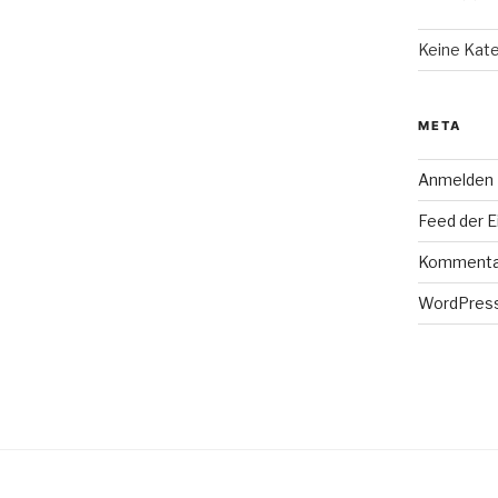
Keine Kat
META
Anmelden
Feed der E
Kommenta
WordPress