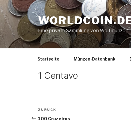
Zum
Inhalt
WORLDCOIN.D
springen
Eine private Sammlung von Weltmünzen
Startseite
Münzen-Datenbank
1 Centavo
Beitrags-
Vorheriger
ZURÜCK
Navigation
Beitrag
100 Cruzeiros