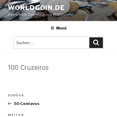
Zum
WORLDCOIN.DE
Inhalt
Eine private Sammlung von Weltmünzen
springen
Menü
Suche
Suchen
nach:
100 Cruzeiros
Beitrags-
Vorheriger
ZURÜCK
Navigation
Beitrag
50 Centavos
Nächster
WEITER