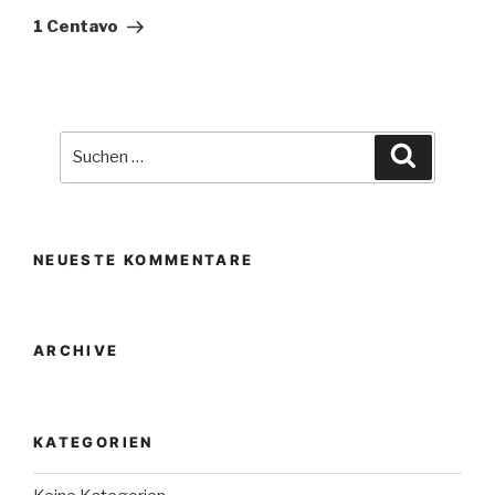
Beitrag
1 Centavo
Suche
Suchen
nach:
NEUESTE KOMMENTARE
ARCHIVE
KATEGORIEN