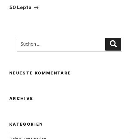
Beitrag
50 Lepta
Suche
Suchen
nach:
NEUESTE KOMMENTARE
ARCHIVE
KATEGORIEN