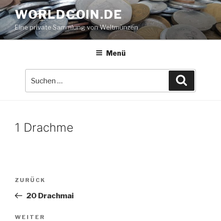
Zum
WORLDCOIN.DE
Inhalt
Eine private Sammlung von Weltmünzen
springen
Menü
Suche
Suchen
nach:
1 Drachme
Beitrags-
Vorheriger
ZURÜCK
Navigation
Beitrag
20 Drachmai
Nächster
WEITER