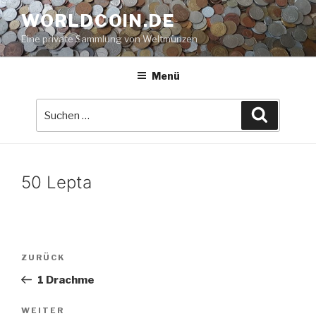
Zum
WORLDCOIN.DE
Inhalt
Eine private Sammlung von Weltmünzen
springen
Menü
Suche
Suchen
nach:
50 Lepta
Beitrags-
Vorheriger
ZURÜCK
Navigation
Beitrag
1 Drachme
Nächster
WEITER