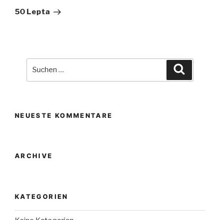
Beitrag
50 Lepta
Suche
Suchen
nach:
NEUESTE KOMMENTARE
ARCHIVE
KATEGORIEN