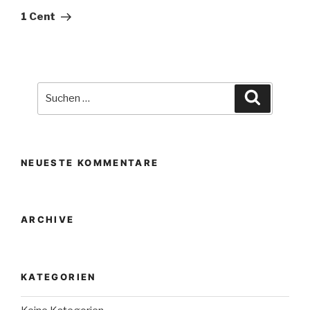
Beitrag
1 Cent
Suche
Suchen
nach:
NEUESTE KOMMENTARE
ARCHIVE
KATEGORIEN