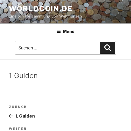
Zum
WORLDCOIN.DE
Inhalt
Eine private Sammlung von Weltmünzen
springen
Menü
Suche
Suchen
nach:
1 Gulden
Beitrags-
Vorheriger
ZURÜCK
Navigation
Beitrag
1 Gulden
Nächster
WEITER