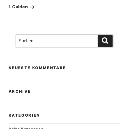
Beitrag
1 Gulden
Suche
Suchen
nach:
NEUESTE KOMMENTARE
ARCHIVE
KATEGORIEN