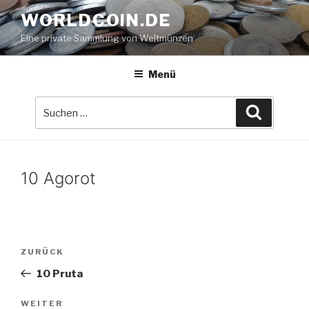
Zum
WORLDCOIN.DE
Inhalt
Eine private Sammlung von Weltmünzen
springen
Menü
Suche
Suchen
nach:
10 Agorot
Beitrags-
Vorheriger
ZURÜCK
Navigation
Beitrag
10 Pruta
Nächster
WEITER