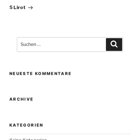
Beitrag
5 Lirot
Suche
Suchen
nach:
NEUESTE KOMMENTARE
ARCHIVE
KATEGORIEN