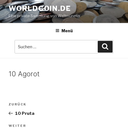
Zum
WORLDCOIN.DE
Inhalt
Eine private Sammlung von Weltmünzen
springen
Menü
Suche
Suchen
nach:
10 Agorot
Beitrags-
Vorheriger
ZURÜCK
Navigation
Beitrag
10 Pruta
Nächster
WEITER