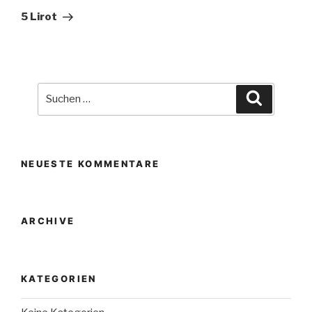
Beitrag
5 Lirot
Suche
Suchen
nach:
NEUESTE KOMMENTARE
ARCHIVE
KATEGORIEN