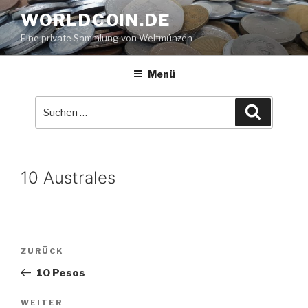
Zum
WORLDCOIN.DE
Inhalt
Eine private Sammlung von Weltmünzen
springen
Menü
Suche
Suchen
nach:
10 Australes
Beitrags-
Vorheriger
ZURÜCK
Navigation
Beitrag
10 Pesos
Nächster
WEITER