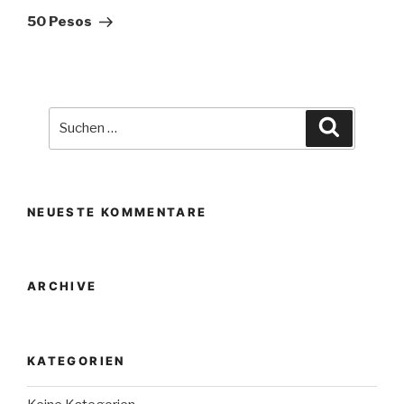
Beitrag
50 Pesos
Suche
Suchen
nach:
NEUESTE KOMMENTARE
ARCHIVE
KATEGORIEN