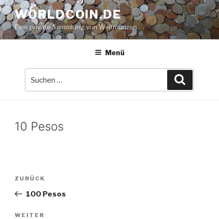
Zum
WORLDCOIN.DE
Inhalt
Eine private Sammlung von Weltmünzen
springen
Menü
Suche
Suchen
nach:
10 Pesos
Beitrags-
Vorheriger
ZURÜCK
Navigation
Beitrag
100 Pesos
Nächster
WEITER