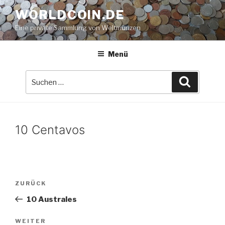
Zum
WORLDCOIN.DE
Inhalt
Eine private Sammlung von Weltmünzen
springen
Menü
Suche
Suchen
nach:
10 Centavos
Beitrags-
Vorheriger
ZURÜCK
Navigation
Beitrag
10 Australes
Nächster
WEITER